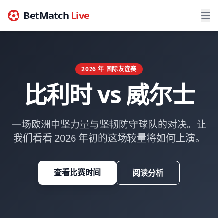
BetMatch
Live
2026 年 国际友谊赛
比利时 vs 威尔士
一场欧洲中坚力量与坚韧防守球队的对决。让
我们看看 2026 年初的这场较量将如何上演。
查看比赛时间
阅读分析