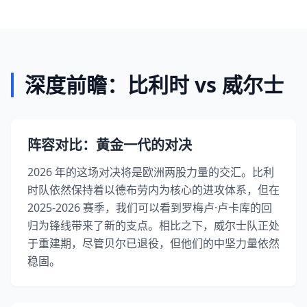
深度前瞻：比利时 vs 威尔士
阵容对比：黄金一代的对决
2026 年的这场对决将是欧洲两股力量的交汇。比利
时队依然保持着以德布劳内为核心的进攻体系，但在
2025-2026 赛季，我们可以看到罗梅卢·卢卡库的回
归为锋线带来了新的支点。相比之下，威尔士队正处
于重建期，尽管贝尔已退役，但他们的中坚力量依然
稳固。