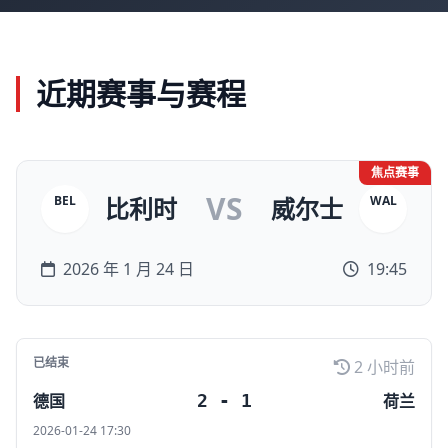
近期赛事与赛程
焦点赛事
VS
BEL
比利时
威尔士
WAL
2026 年 1 月 24 日
19:45
已结束
2 小时前
德国
2 - 1
荷兰
2026-01-24 17:30