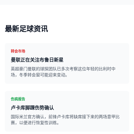
最新足球资讯
转会市场
曼联正在关注布鲁日新星
英超豪门曼联的球探团队已多次考察这位年轻的比利时中
场，冬季转会窗可能迎来变动。
伤病报告
卢卡库脚踝伤势确认
国际米兰官方确认，前锋卢卡库将缺席接下来的两场意甲比
赛，以便进行恢复性训练。