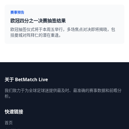
赛事预告
欧冠四分之一决赛抽签结果
欧冠抽签仪式将于本周五举行，多场焦点对决即将揭晓，包
括曼城对阵拜仁的潜在重逢。
关于 BetMatch Live
我们致力于为全球足球迷提供最及时、最准确的赛事数据和前瞻分
析。
快速链接
首页